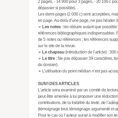
2 pages, - 14 900 pour 3 pages, - 20 100 c pou
dépasser si possible).
Les demi-pages (2 000 c) sont acceptées, mai
en page. Au-delà d’une page, ne pas hésiter à m
➢
Les notes
: les réduire autant que possible
références bibliographiques indispensables.
de 5 notes ou références ; les références supp
sur le site de la revue.
➢
Le chapeau
(introduction de l’article) : 3
➢
Le titre
: Ne pas dépasser 39 caractères, tout 
du dossier).
➢ L’utilisation du point médian n’est pas acce
SUIVI DES ARTICLES
L’article sera examiné par un comité de lecture
peut être amenée à lui proposer une réduct
contributions, de la lisibilité du texte, de l’ade
(témoignage brut, témoignage argumenté et analy
Pour le cas où l’auteur aurait à modifier son 