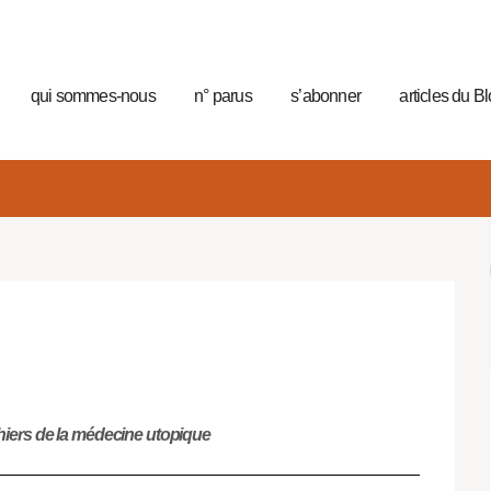
qui sommes-nous
n° parus
s’abonner
articles du B
hiers de la médecine utopique