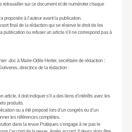
e le retravailler sur ce document et de numéroter chaque
a proposée à l’auteur avant la publication.
sort final de la rédaction qui se réserve le droit de les
 la publication ou refuser un article s’il ne correspond pas à
chier .doc à Marie-Odile Herter, secrétaire de rédaction :
oliveres, directrice de la rédaction :
article, il doit indiquer s’il a des liens d’intérêts avec les
els produits.
ublication ou a été proposé lors d’un congrès ou d’un
onner les références complètes.
parution dans la revue Pratiques s’engage à ne pas le
ans l’accord de la revue. Après accord, Il devra alors être