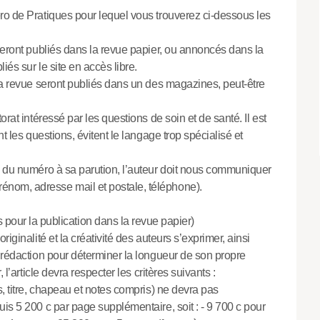
éro de Pratiques pour lequel vous trouverez ci-dessous les
seront publiés dans la revue papier, ou annoncés dans la
és sur le site en accès libre.
 la revue seront publiés dans un des magazines, peut-être
rat intéressé par les questions de soin et de santé. Il est
 les questions, évitent le langage trop spécialisé et
i du numéro à sa parution, l’auteur doit nous communiquer
́nom, adresse mail et postale, téléphone).
 pour la publication dans la revue papier)
ginalité et la créativité des auteurs s’exprimer, ainsi
a rédaction pour déterminer la longueur de son propre
l’article devra respecter les critères suivants :
, titre, chapeau et notes compris) ne devra pas
uis 5 200 c par page supplémentaire, soit : - 9 700 c pour