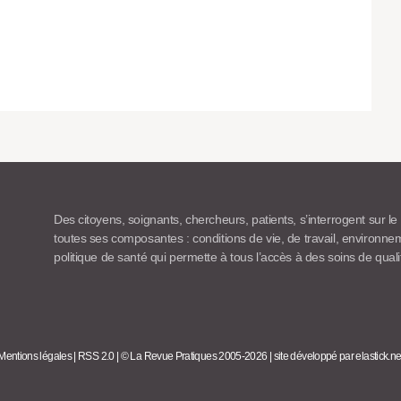
Des citoyens, soignants, chercheurs, patients, s’interrogent sur le
toutes ses composantes : conditions de vie, de travail, environn
politique de santé qui permette à tous l’accès à des soins de quali
Mentions légales
|
RSS 2.0
|
© La Revue Pratiques 2005-2026
|
site développé par elastick.ne