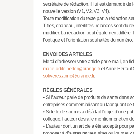
secrétaire de rédaction, il lui est demandé d
nouvelle version (V1, V2, V3, V4).
Toute modification du texte par la rédaction ser
Titres, chapeau, intertitres, relances sont du res
modifier. La rédaction peut également différer
l’optique et l’orientation souhaitée du numéro.
ENVOI DES ARTICLES
Merci d’adresser votre article par e-mail, en fi
marie-odile.herter@orange.fr
et Anne Perraut S
soliveres.anne@orange.fr
.
RÈGLES GÉNÉRALES
• Si l’auteur parle de produits de santé dans son 
entreprises commercialisant ou fabriquant de t
• Si le texte soumis a déjà fait l’objet d’une p
colloque, l’auteur devra le mentionner et en d
• L’auteur dont un article a été accepté pour 
proposer à d’autres revues, sites ou journaux s