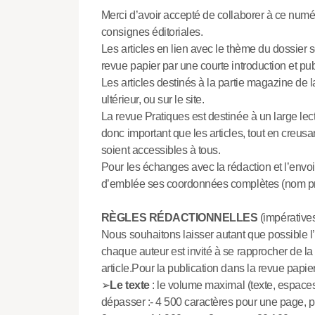
Merci d’avoir accepté de collaborer à ce num
consignes éditoriales.
Les articles en lien avec le thème du dossier 
revue papier par une courte introduction et publi
Les articles destinés à la partie magazine de
ultérieur, ou sur le site.
La revue Pratiques est destinée à un large lecto
donc important que les articles, tout en creusant
soient accessibles à tous.
Pour les échanges avec la rédaction et l’envo
d’emblée ses coordonnées complètes (nom pre
RÈGLES RÉDACTIONNELLES
(impératives
Nous souhaitons laisser autant que possible l’ori
chaque auteur est invité à se rapprocher de l
article.Pour la publication dans la revue papier, 
➢
Le texte
: le volume maximal (texte, espaces
dépasser :- 4 500 caractères pour une page, p