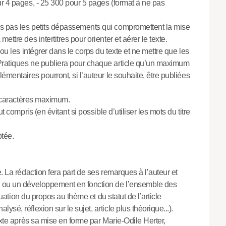
r 4 pages, - 25 300 pour 5 pages (format à ne pas
s pas les petits dépassements qui compromettent la mise
ettre des intertitres pour orienter et aérer le texte.
 ou les intégrer dans le corps du texte et ne mettre que les
 Pratiques ne publiera pour chaque article qu’un maximum
lémentaires pourront, si l’auteur le souhaite, être publiées
00 caractères maximum.
compris (en évitant si possible d’utiliser les mots du titre
ptée.
. La rédaction fera part de ses remarques à l’auteur et
ion ou un développement en fonction de l’ensemble des
́quation du propos au thème et du statut de l’article
sé, réflexion sur le sujet, article plus théorique...).
texte après sa mise en forme par Marie-Odile Herter,